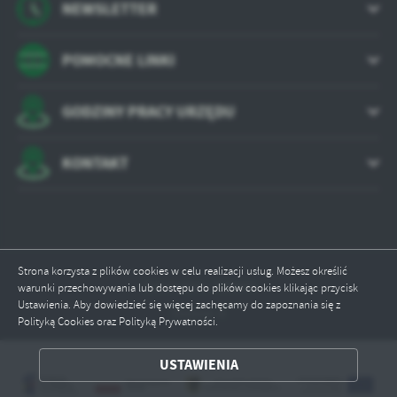
NEWSLETTER
POMOCNE LINKI
GODZINY PRACY URZĘDU
KONTAKT
Strona korzysta z plików cookies w celu realizacji usług. Możesz określić
Odwiedzin: 790444
warunki przechowywania lub dostępu do plików cookies klikając przycisk
Ustawienia. Aby dowiedzieć się więcej zachęcamy do zapoznania się z
Online: 4
Polityką Cookies oraz Polityką Prywatności.
ZAPISZ WYBRANE
USTAWIENIA