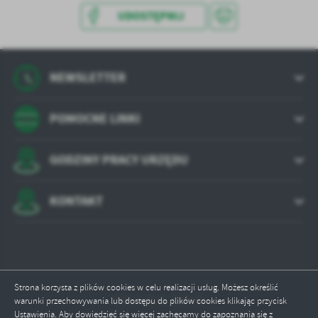
UDOSTĘPNIJ
NEWSLETTER
POMOCNE LINKI
GODZINY PRACY URZĘDU
KONTAKT
Strona korzysta z plików cookies w celu realizacji usług. Możesz określić
Odwiedzin: 790240
warunki przechowywania lub dostępu do plików cookies klikając przycisk
Ustawienia. Aby dowiedzieć się więcej zachęcamy do zapoznania się z