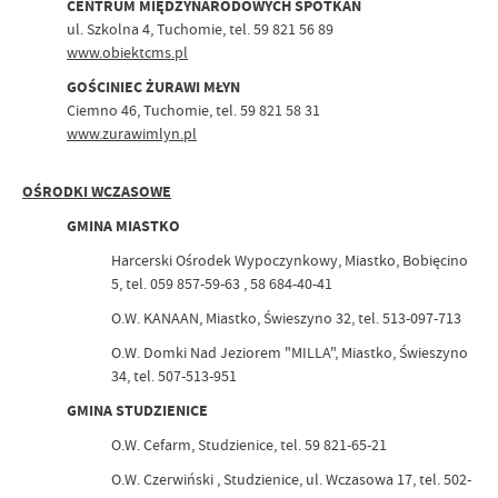
CENTRUM MIĘDZYNARODOWYCH SPOTKAŃ
ul. Szkolna 4, Tuchomie, tel. 59 821 56 89
www.obiektcms.pl
GOŚCINIEC ŻURAWI MŁYN
Ciemno 46, Tuchomie, tel. 59 821 58 31
www.zurawimlyn.pl
OŚRODKI WCZASOWE
GMINA MIASTKO
Harcerski Ośrodek Wypoczynkowy, Miastko, Bobięcino
5, tel. 059 857-59-63 , 58 684-40-41
O.W. KANAAN, Miastko, Świeszyno 32, tel. 513-097-713
O.W. Domki Nad Jeziorem "MILLA", Miastko, Świeszyno
34, tel. 507-513-951
GMINA STUDZIENICE
O.W. Cefarm, Studzienice, tel. 59 821-65-21
O.W. Czerwiński , Studzienice, ul. Wczasowa 17, tel. 502-