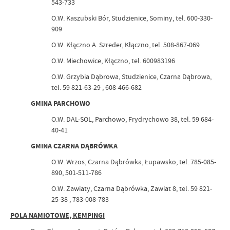
543-733
O.W. Kaszubski Bór, Studzienice, Sominy, tel. 600-330-
909
O.W. Kłączno A. Szreder, Kłączno, tel. 508-867-069
O.W. Miechowice, Kłączno, tel. 600983196
O.W. Grzybia Dąbrowa, Studzienice, Czarna Dąbrowa,
tel. 59 821-63-29 , 608-466-682
GMINA PARCHOWO
O.W. DAL-SOL, Parchowo, Frydrychowo 38, tel. 59 684-
40-41
GMINA CZARNA DĄBRÓWKA
O.W. Wrzos, Czarna Dąbrówka, Łupawsko, tel. 785-085-
890, 501-511-786
O.W. Zawiaty, Czarna Dąbrówka, Zawiat 8, tel. 59 821-
25-38 , 783-008-783
POLA NAMIOTOWE, KEMPINGI