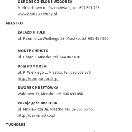
OŚRODEK ZIELONE WZGÓRZA
Mądrzechowo ul. Świerkowa 1, tel. 607 601 736
www.domkikaszuby.pl
MIASTKO
ZAJAZD U JULII
ul. Kazimierza Wielkiego 23, Miastko, tel. 695 457 900
MONTE CHRISTO
ul. Długa 2, Miastko, tel. 664 862 626
Dom POMORSKI
ul. K. Wielkiego 1, Miastko, tel. 696 068 876
http://dompomorski.pl
DWOREK KREFTÓWKA
Wałdowo 33, Miastko, tel. 606 493 050
Pokoje gościnne OSIR
ul. Mickiewicza 3a, Miastko, tel. 59 857 56 45
http://osir-miastko.pl
TUCHOMIE