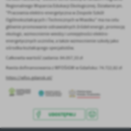
treści w postaci wiadomości, ofert, komunikatów mediów
Regionalnego Wsparcia Edukacji Ekologicznej. Działanie pn.
społecznościowych.
"Pracownia elektro-energetyczna w Zespole Szkół
Ogólnokształcących i Technicznych w Miastku" ma na celu
głównie promowanie odnawialnych źródeł energii, promocję
ekologii, wzmocnienie wiedzy i umiejętności elektro-
energetycznych uczniów, a także wzmocnienie szkoły jako
ośrodka kształcącego specjalistów.
Całkowita wartość zadania: 84.057,33 zł
Kwota dofinansowania z WFOŚiGW w Gdańsku: 74.722,82 zł
https://wfos.gdansk.pl/
UDOSTĘPNIJ