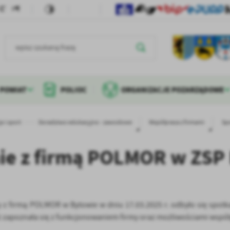
POWIAT
POLIOC
ORGANIZACJE POZARZĄDOWE
a i sport
Doradztwo edukacyjno - zawodowe
Współpraca z firmami
Sp
ie z firmą POLMOR w ZSP
z firmą POLMOR w Bytowie w dniu 17.03.2025 r. odbyło się spotkan
eż zapoznała się z funkcjonowaniem firmy oraz możliwościami współ