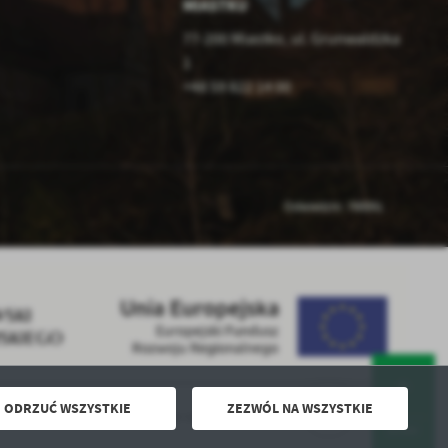
MIASTKU
77-200 Miastko, ul. Grunwaldzka
1
+48 59 822 14 00
Odwiedzin: 790091
ODRZUĆ WSZYSTKIE
ZEZWÓL NA WSZYSTKIE
Powered by
2ClickPortal® - Portale nowej generacji
DO GÓRY