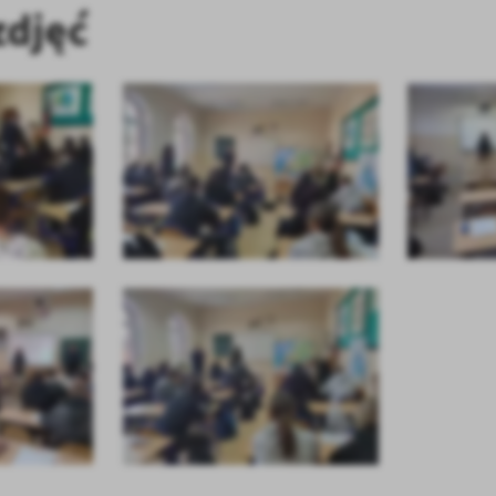
zdjęć
stawienia
anujemy Twoją prywatność. Możesz zmienić ustawienia cookies lub zaakceptować je
zystkie. W dowolnym momencie możesz dokonać zmiany swoich ustawień.
iezbędne
ezbędne pliki cookies służą do prawidłowego funkcjonowania strony internetowej i
ożliwiają Ci komfortowe korzystanie z oferowanych przez nas usług.
iki cookies odpowiadają na podejmowane przez Ciebie działania w celu m.in. dostosowani
ęcej