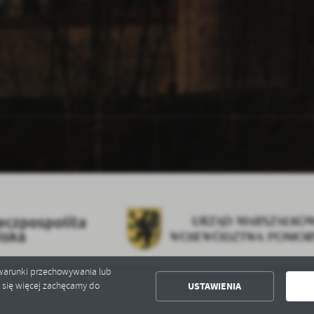
*
*
ć warunki przechowywania lub
USTAWIENIA
ć się więcej zachęcamy do