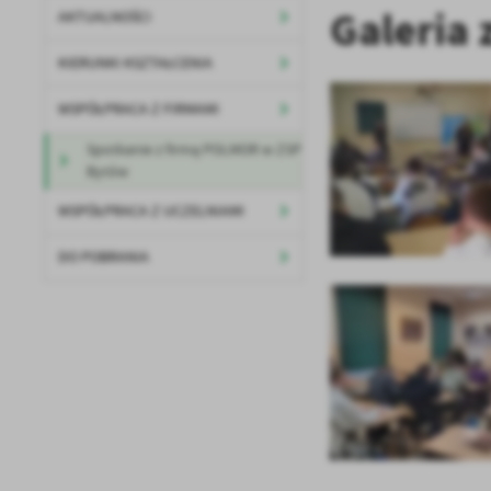
Galeria 
AKTUALNOŚCI
KIERUNKI KSZTAŁCENIA
WSPÓŁPRACA Z FIRMAMI
Spotkanie z firmą POLMOR w ZSP
Bytów
WSPÓŁPRACA Z UCZELNIAMI
U
DO POBRANIA
Sz
ws
N
Ni
um
Pl
Wi