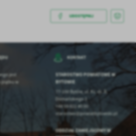
kom
UDOSTĘPNIJ
z
ci
ZĘDU
KONTAKT
STAROSTWO POWIATOWE W
ego jest
BYTOWIE
 piątku w
.
77-100 Bytów, ul. Ks. dr. B.
Domańskiego 2
a
+48 59 822 80 00
starostwo@powiatbytowski.pl
ODDZIAŁ ZAMIEJSCOWY W
w