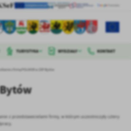
TURYSTYKA
WYDZIAŁY
KONTAKT
otkanie z firmą POLMOR w ZSP Bytów
 Bytów
ie z przedstawicielami firmy, w którym uczestniczyły cztery
pracy.