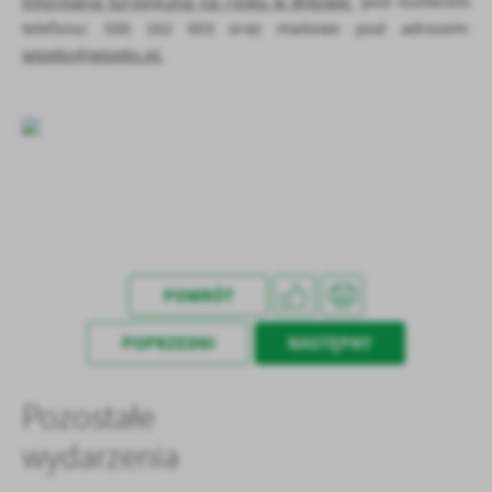
Informacja turystyczna na rynku w Bytowie
, pod numerem
treści w postaci wiadomości, ofert, komunikatów mediów
telefonu: 500 162 603 oraz mailowo pod adresem:
społecznościowych.
wipeks@wipeks.pl.
POWRÓT
POPRZEDNI
NASTĘPNY
Pozostałe
wydarzenia