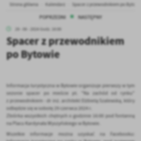
personalizację określonych funkcjonalności czy prezentowanych
Strona główna
Kalendarz
Spacer z przewodnikiem po Bytowi
treści.
Dzięki tym plikom cookies możemy zapewnić Ci większy komfort
POPRZEDNI
NASTĘPNY
Więcej
korzystania z funkcjonalności naszej strony poprzez dopasowanie
jej do Twoich indywidualnych preferencji. Wyrażenie zgody na
29 - 06 - 2024 Godz. 16:00
funkcjonalne i personalizacyjne pliki cookies gwarantuje
Spacer z przewodnikiem
Analityczne
dostępność większej ilości funkcji na stronie.
Analityczne pliki cookies pomagają nam rozwijać się i
po Bytowie
dostosowywać do Twoich potrzeb.
Cookies analityczne pozwalają na uzyskanie informacji w zakresie
Więcej
wykorzystywania witryny internetowej, miejsca oraz częstotliwości,
z jaką odwiedzane są nasze serwisy www. Dane pozwalają nam na
ocenę naszych serwisów internetowych pod względem ich
Reklamowe
Informacja turystyczna w Bytowie organizuje pierwszy w tym
popularności wśród użytkowników. Zgromadzone informacje są
sezonie spacer po mieście pt. "Na zachód od rynku"
Dzięki reklamowym plikom cookies prezentujemy Ci najciekawsze
przetwarzane w formie zanonimizowanej. Wyrażenie zgody na
informacje i aktualności na stronach naszych partnerów.
z przewodnikiem - dr inż. architekt Elżbietą Szalewską, który
analityczne pliki cookies gwarantuje dostępność wszystkich
funkcjonalności.
odbędzie się w sobotę 29 czerwca 2024 r.
Promocyjne pliki cookies służą do prezentowania Ci naszych
Więcej
komunikatów na podstawie analizy Twoich upodobań oraz Twoich
Zbiórka wszystkich chętnych o godzinie 16:00 pod fontanną
zwyczajów dotyczących przeglądanej witryny internetowej. Treści
na Placu Kardynała Wyszyńskiego w Bytowie.
promocyjne mogą pojawić się na stronach podmiotów trzecich lub
Wszelkie informacje można uzyskać na Facebooku:
firm będących naszymi partnerami oraz innych dostawców usług.
Firmy te działają w charakterze pośredników prezentujących nasze