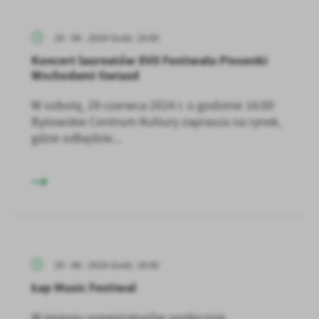
29 - 06 - 2024 Godz. 16:00
Koncert laureatów XVII Festiwalu Piosenki
Wschodami Gwiazd
W sobotę, 29 czerwca 2024 r. o godzinie 16:00
Bytowskie Centrum Kultury zaprasza na rynek,
gdzie odbędzie...
29 - 06 - 2024 Godz. 16:00
Łap Music Festiwal
W imieniu organizatorów serdecznie