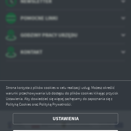
NEWSLETTER
POMOCNE LINKI
GODZINY PRACY URZĘDU
KONTAKT
Strona korzysta z plików cookies w celu realizacji usług. Możesz określić
Odwiedzin: 790362
warunki przechowywania lub dostępu do plików cookies klikając przycisk
Ustawienia. Aby dowiedzieć się więcej zachęcamy do zapoznania się z
Online: 2
Polityką Cookies oraz Polityką Prywatności.
ZAPISZ WYBRANE
USTAWIENIA
ODRZUĆ WSZYSTKIE