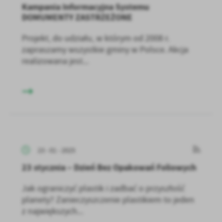
Kampania Informacyjna Systemu
DOMUMENTY ZASTRZEŻONE
Projekt, do udziału, w którym od 2008 r.
zapraszamy wszystkie gminy w Polsce. Akcja
realizowana jest...
23 - 01 - 2025
23 stycznia – Dzień Bez Opakowań Foliowych
Jak ograniczyć plastik i zadbać o przyszłość
planety? Zanieczyszczenie plastikiem to jeden
z największych...