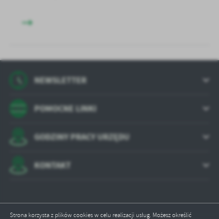
NEWSLETTER
POMOCNE LINKI
GODZINY PRACY URZĘDU
KONTAKT
Strona korzysta z plików cookies w celu realizacji usług. Możesz określić