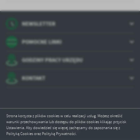
NEWSLETTER
POMOCNE LINKI
GODZINY PRACY URZĘDU
KONTAKT
Strona korzysta z plików cookies w celu realizacji usług. Możesz określić
Odwiedzin: 789909
warunki przechowywania lub dostępu do plików cookies klikając przycisk
Ustawienia. Aby dowiedzieć się więcej zachęcamy do zapoznania się z
Online: 9
Polityką Cookies oraz Polityką Prywatności.
ZAPISZ WYBRANE