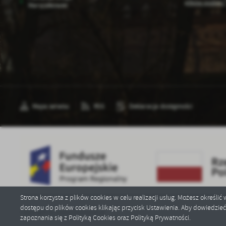
plików cookies 
Marszałkowski
Mapa serwisu
RSS
Deklaracja dostępności
Strona korzysta z plików cookies w celu realizacji usług. Możesz określi
dostępu do plików cookies klikając przycisk Ustawienia. Aby dowiedzie
Copyright by powiatbytowski.pl
zapoznania się z Polityką Cookies oraz Polityką Prywatności.