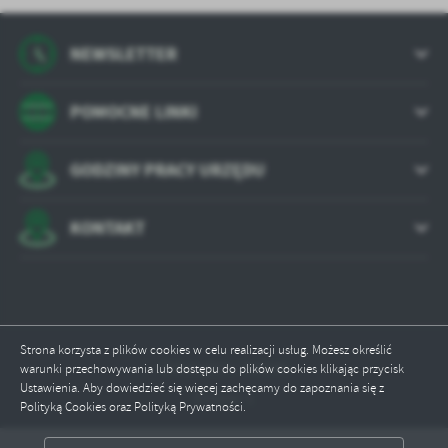
NEWSLETTER
POMOCNE LINKI
GODZINY PRACY URZĘDU
KONTAKT
Strona korzysta z plików cookies w celu realizacji usług. Możesz określić
Odwiedzin: 790198
warunki przechowywania lub dostępu do plików cookies klikając przycisk
Ustawienia. Aby dowiedzieć się więcej zachęcamy do zapoznania się z
Online: 1
Polityką Cookies oraz Polityką Prywatności.
ZAPISZ WYBRANE