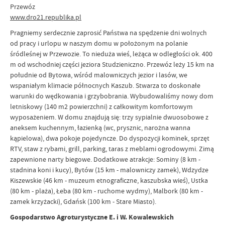
Przewóz
www.dro21.republika.pl
Pragniemy serdecznie zaprosić Państwa na spędzenie dni wolnych
od pracy i urlopu w naszym domu w położonym na polanie
śródleśnej w Przewozie. To nieduża wieś, leżąca w odległości ok. 400
m od wschodniej części jeziora Studzieniczno. Przewóz leży 15 km na
południe od Bytowa, wśród malowniczych jezior i lasów, we
wspaniałym klimacie północnych Kaszub. Stwarza to doskonałe
warunki do wędkowania i grzybobrania. Wybudowaliśmy nowy dom
letniskowy (140 m2 powierzchni) z całkowitym komfortowym
wyposażeniem. W domu znajdują się: trzy sypialnie dwuosobowe z
aneksem kuchennym, łazienką (wc, prysznic, narożna wanna
kąpielowa), dwa pokoje pojedyncze. Do dyspozycji kominek, sprzęt
RTV, staw z rybami, grill, parking, taras z meblami ogrodowymi. Zimą
zapewnione narty biegowe. Dodatkowe atrakcje: Sominy (8 km -
stadnina koni i kucy), Bytów (15 km - malowniczy zamek), Wdzydze
Kiszewskie (46 km - muzeum etnograficzne, kaszubska wieś), Ustka
(80 km - plaża), Łeba (80 km - ruchome wydmy), Malbork (80 km -
zamek krzyżacki), Gdańsk (100 km - Stare Miasto).
Gospodarstwo Agroturystyczne E. i W. Kowalewskich