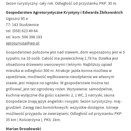
Sezon turystyczny: cały rok. Odległość od przystanku PKP: 30 m.
Gospodarstwo Agroturystyczne Krystyny i Edwarda Żbikowskich
Ugoszcz 95 a
77- 143 Studzienice
tel: (058) 623 49 64
tel. kom: 506 398 193
agroturysta@wp.pl
Gospodarstwo położone jest nad stawem, dom wyposażony jest w 5
sypialni, na 10 osób. Całość ma powierzchnię 1,78 ha. Działka jest
obsadzona drzewami owocowymi i leśnymi. Najbliższy sąsiad
mieszka w odległości 300 m. Atrakcje: jazda konna możliwa w
sąsiedztwie, możliwość wędkowania nieodpłatnie we własnym
stawie, jest miejsce na ognisko. W gospodarstwie można też
grillować, jest też ogrodowy rożen. Wyżywienie: samodzielnie,
kuchnia wyłącznie dla gości. Łazienki: 2, 1 WC, 2 natryski, sauna.
Gospodarze znają język angielski i rosyjski. Sezon turystyczny: maj -
grudzień. Zasięg sieci komórkowych: wszystkie dostępne. Istnieje
możliwość przyjazdu ze zwierzętami. Odległość od przystanku PKP:
35 km ( Kościerzyna ), PKS: 1km.
Marian Drozdowski