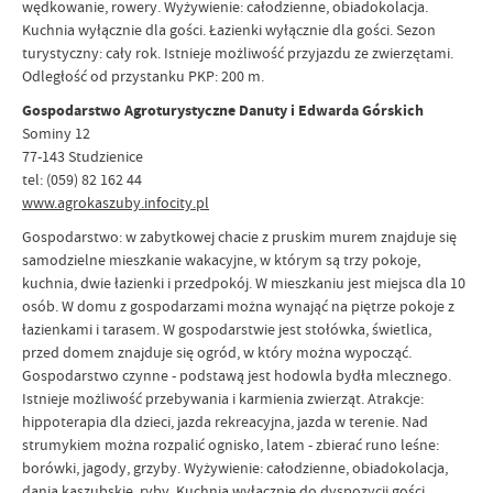
wędkowanie, rowery. Wyżywienie: całodzienne, obiadokolacja.
Kuchnia wyłącznie dla gości. Łazienki wyłącznie dla gości. Sezon
turystyczny: cały rok. Istnieje możliwość przyjazdu ze zwierzętami.
Odległość od przystanku PKP: 200 m.
Gospodarstwo Agroturystyczne Danuty i Edwarda Górskich
Sominy 12
77-143 Studzienice
tel: (059) 82 162 44
www.agrokaszuby.infocity.pl
Gospodarstwo: w zabytkowej chacie z pruskim murem znajduje się
samodzielne mieszkanie wakacyjne, w którym są trzy pokoje,
kuchnia, dwie łazienki i przedpokój. W mieszkaniu jest miejsca dla 10
osób. W domu z gospodarzami można wynająć na piętrze pokoje z
łazienkami i tarasem. W gospodarstwie jest stołówka, świetlica,
przed domem znajduje się ogród, w który można wypocząć.
Gospodarstwo czynne - podstawą jest hodowla bydła mlecznego.
Istnieje możliwość przebywania i karmienia zwierząt. Atrakcje:
hippoterapia dla dzieci, jazda rekreacyjna, jazda w terenie. Nad
strumykiem można rozpalić ognisko, latem - zbierać runo leśne:
borówki, jagody, grzyby. Wyżywienie: całodzienne, obiadokolacja,
dania kaszubskie, ryby. Kuchnia wyłącznie do dyspozycji gości.