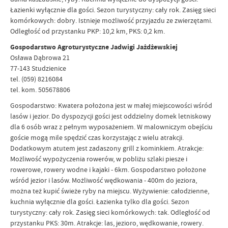
Łazienki wyłącznie dla gości. Sezon turystyczny: cały rok. Zasięg sieci
komórkowych: dobry. Istnieje możliwość przyjazdu ze zwierzętami.
Odległość od przystanku PKP: 10,2 km, PKS: 0,2 km.
Gospodarstwo Agroturystyczne Jadwigi Jażdżewskiej
Osława Dąbrowa 21
77-143 Studzienice
tel. (059) 8216084
tel. kom. 505678806
Gospodarstwo: Kwatera położona jest w małej miejscowości wśród
lasów i jezior. Do dyspozycji gości jest oddzielny domek letniskowy
dla 6 osób wraz z pełnym wyposażeniem. W malowniczym obejściu
goście mogą mile spędzić czas korzystając z wielu atrakcji.
Dodatkowym atutem jest zadaszony grill z kominkiem. Atrakcje:
Możliwość wypożyczenia rowerów, w pobliżu szlaki piesze i
rowerowe, rowery wodne i kajaki - 6km. Gospodarstwo położone
wśród jezior i lasów. Możliwość wędkowania - 400m do jeziora,
można też kupić świeże ryby na miejscu. Wyżywienie: całodzienne,
kuchnia wyłącznie dla gości. Łazienka tylko dla gości. Sezon
turystyczny: cały rok. Zasięg sieci komórkowych: tak. Odległość od
przystanku PKS: 30m. Atrakcje: las, jezioro, wędkowanie, rowery.