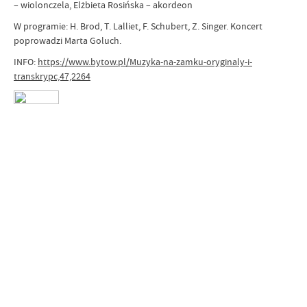
– wiolonczela, Elżbieta Rosińska – akordeon
W programie: H. Brod, T. Lalliet, F. Schubert, Z. Singer. Koncert
poprowadzi Marta Goluch.
INFO:
https://www.bytow.pl/Muzyka-na-zamku-oryginaly-i-
transkrypc,47,2264