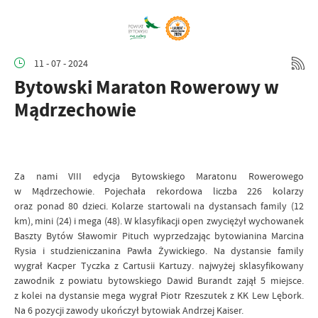
11 - 07 - 2024
Bytowski Maraton Rowerowy w
Mądrzechowie
Za nami VIII edycja Bytowskiego Maratonu Rowerowego
w Mądrzechowie. Pojechała rekordowa liczba 226 kolarzy
oraz ponad 80 dzieci. Kolarze startowali na dystansach family (12
km), mini (24) i mega (48). W klasyfikacji open zwyciężył wychowanek
Baszty Bytów Sławomir Pituch wyprzedzając bytowianina Marcina
Rysia i studzieniczanina Pawła Żywickiego. Na dystansie family
wygrał Kacper Tyczka z Cartusii Kartuzy. najwyżej sklasyfikowany
zawodnik z powiatu bytowskiego Dawid Burandt zajął 5 miejsce.
z kolei na dystansie mega wygrał Piotr Rzeszutek z KK Lew Lębork.
Na 6 pozycji zawody ukończył bytowiak Andrzej Kaiser.