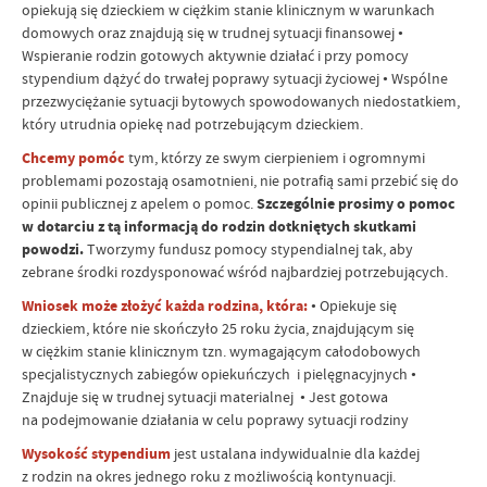
opiekują się dzieckiem w ciężkim stanie klinicznym w warunkach
domowych oraz znajdują się w trudnej sytuacji finansowej •
Wspieranie rodzin gotowych aktywnie działać i przy pomocy
stypendium dążyć do trwałej poprawy sytuacji życiowej • Wspólne
przezwyciężanie sytuacji bytowych spowodowanych niedostatkiem,
który utrudnia opiekę nad potrzebującym dzieckiem.
Chcemy pomóc
tym, którzy ze swym cierpieniem i ogromnymi
problemami pozostają osamotnieni, nie potrafią sami przebić się do
opinii publicznej z apelem o pomoc.
Szczególnie prosimy o pomoc
w dotarciu z tą informacją do rodzin dotkniętych skutkami
powodzi.
Tworzymy fundusz pomocy stypendialnej tak, aby
zebrane środki rozdysponować wśród najbardziej potrzebujących.
Wniosek może złożyć każda rodzina, która:
• Opiekuje się
dzieckiem, które nie skończyło 25 roku życia, znajdującym się
w ciężkim stanie klinicznym tzn. wymagającym całodobowych
specjalistycznych zabiegów opiekuńczych i pielęgnacyjnych •
Znajduje się w trudnej sytuacji materialnej • Jest gotowa
na podejmowanie działania w celu poprawy sytuacji rodziny
Wysokość stypendium
jest ustalana indywidualnie dla każdej
z rodzin na okres jednego roku z możliwością kontynuacji.