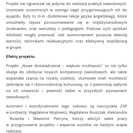
Projekt nie ograniczał się jedynie do realizacji praktyk zawodowych.
Uczniowie uczestniczyli w szeregu zajęć przygotowujących ich do
wyjazdu. Były to m.in. dodatkowe lekcje języka angielskiego, które
umożliwiły lepsze porozumiewanie się w międzynarodowym
środowisku, oraz warsztaty z pedagogiem. Podczas tych spotkań
młodzież mogła pracować nad wzmocnieniem poczucia własnej
wartości, technikami relaksacyjnymi oraz efektywną współpracą
w grupie.
Efekty projektu
Projekt „Nowe doświadczenia – większe możliwości” to nie tylko
okazja do zdobycia nowych kompetencji zawodowych, ale także
wspaniała szansa na rozwój osobisty. Uczniowie mieli możliwość
zetknięcia się z różnorodnością kulturową, co z pewnością wpłynie
na ich otwartość i pewność siebie w przyszłych wyzwaniach
zawodowych.
Autorami i koordynatorami tego sukcesu są nauczyciele ZSP
w Łodzierzy: Magdalena Wojtowicz, Magdalena Roszczak, Aleksandra
Rutecka i Sławomir Petryna, którzy włożyli wiele pracy
w przygotowanie projektu i wsparcie uczniów na każdym etapie
realizacji.