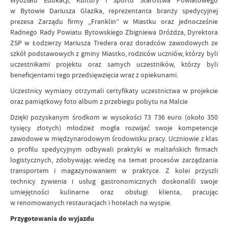
Wydziału Edukacji, Kultury i Sportu Starostwa Powiatowego
w Bytowie Dariusza Glazika, reprezentanta branży spedycyjnej
prezesa Zarządu firmy ,,Franklin” w Miastku oraz jednocześnie
Radnego Rady Powiatu Bytowskiego Zbigniewa Dróżdza, Dyrektora
ZSP w Łodzierzy Mariusza Tredera oraz doradców zawodowych ze
szkół podstawowych z gminy Miastko, rodziców uczniów, którzy byli
uczestnikami projektu oraz samych uczestników, którzy byli
beneficjentami tego przedsięwzięcia wraz z opiekunami.
Uczestnicy wymiany otrzymali certyfikaty uczestnictwa w projekcie
oraz pamiątkowy foto album z przebiegu pobytu na Malcie
Dzięki pozyskanym środkom w wysokości 73 736 euro (około 350
tysięcy złotych) młodzież mogła rozwijać swoje kompetencje
zawodowe w międzynarodowym środowisku pracy. Uczniowie z klas
o profilu spedycyjnym odbywali praktyki w maltańskich firmach
logistycznych, zdobywając wiedzę na temat procesów zarządzania
transportem i magazynowaniem w praktyce. Z kolei przyszli
technicy żywienia i usług gastronomicznych doskonalili swoje
umiejętności kulinarne oraz obsługi klienta, pracując
w renomowanych restauracjach i hotelach na wyspie.
Przygotowania do wyjazdu